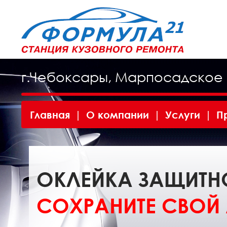
г.Чебоксары, Марпосадское 
Главная
|
О компании
|
Услуги
|
П
ОКЛЕЙКА ЗАЩИТН
СОХРАНИТЕ СВОЙ