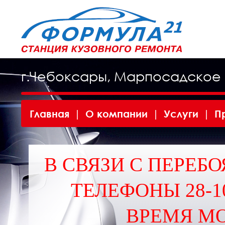
г.Чебоксары, Марпосадское 
Главная
|
О компании
|
Услуги
|
П
В СВЯЗИ С ПЕРЕБО
ТЕЛЕФОНЫ 28-10
ВРЕМЯ МО