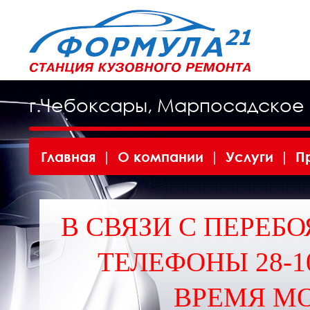
г.Чебоксары, Марпосадское 
Главная
|
О компании
|
Услуги
|
П
В СВЯЗИ С ПЕРЕБО
ТЕЛЕФОНЫ 28-10
ВРЕМЯ МО