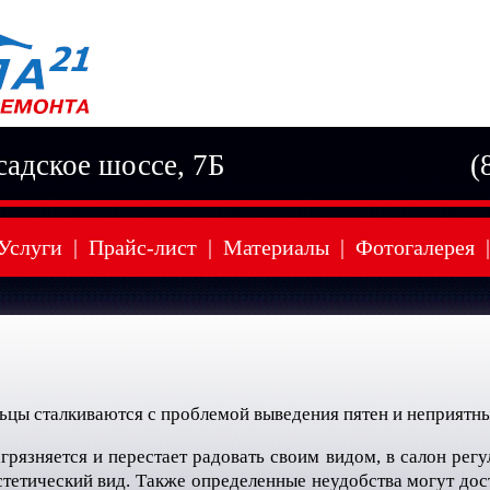
садское шоссе, 7Б
(
Услуги
|
Прайс-лист
|
Материалы
|
Фотогалерея
|
ьцы сталкиваются с проблемой выведения пятен и неприятны
рязняется и перестает радовать своим видом, в салон регул
эстетический вид. Также определенные неудобства могут дос