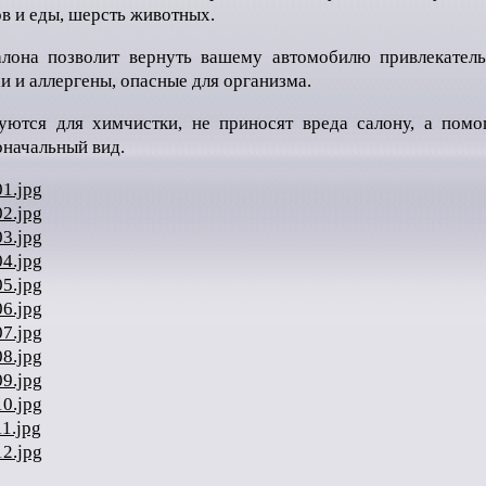
ов и еды, шерсть животных.
алона позволит вернуть вашему автомобилю привлекате
и и аллергены, опасные для организма.
зуются для химчистки, не приносят вреда салону, а помо
оначальный вид.