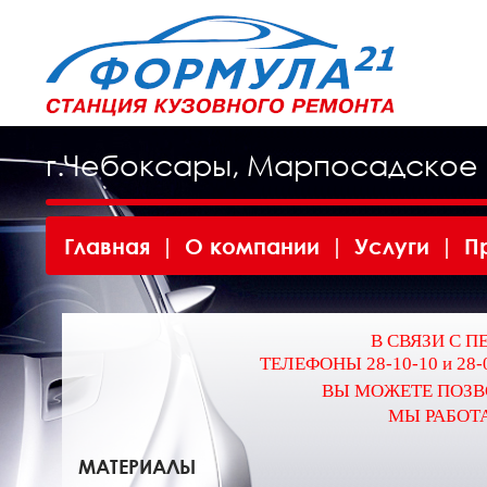
г.Чебоксары, Марпосадское 
Главная
|
О компании
|
Услуги
|
П
В СВЯЗИ С П
ТЕЛЕФОНЫ 28-10-10 и 28
ВЫ МОЖЕТЕ ПОЗВ
МЫ РАБОТА
МАТЕРИАЛЫ