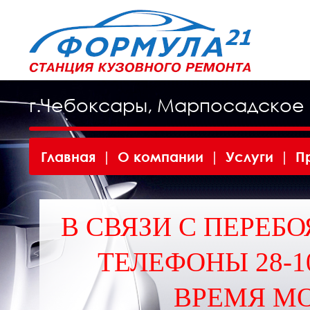
г.Чебоксары, Марпосадское 
Главная
|
О компании
|
Услуги
|
П
В СВЯЗИ С ПЕРЕБО
ТЕЛЕФОНЫ 28-10
ВРЕМЯ МО