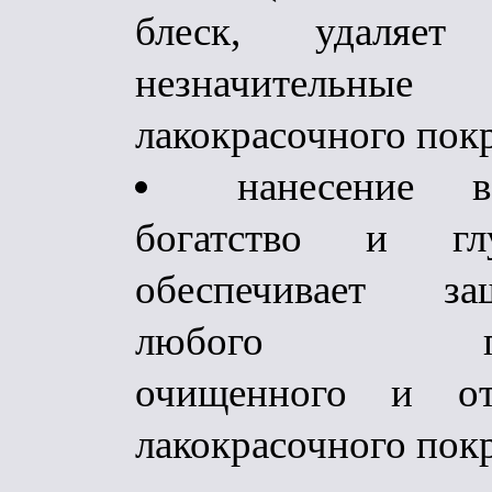
блеск, удаляе
незначительны
лакокрасочного пок
нанесение во
богатство и гл
обеспечивает з
любого предв
очищенного и отп
лакокрасочного пок