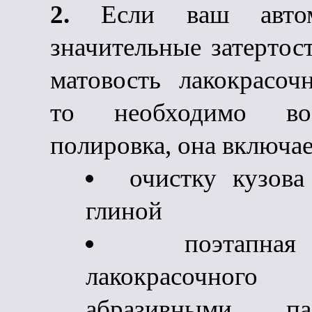
2.
Если ваш автом
значительные затертос
матовость лакокрасоч
то необходимо вост
полировка, она включает
очистку кузова
глиной
поэтапна
лакокрасочног
абразивными паст