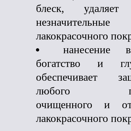
блеск, удаляе
незначительны
лакокрасочного пок
нанесение во
богатство и гл
обеспечивает з
любого предв
очищенного и отп
лакокрасочного пок