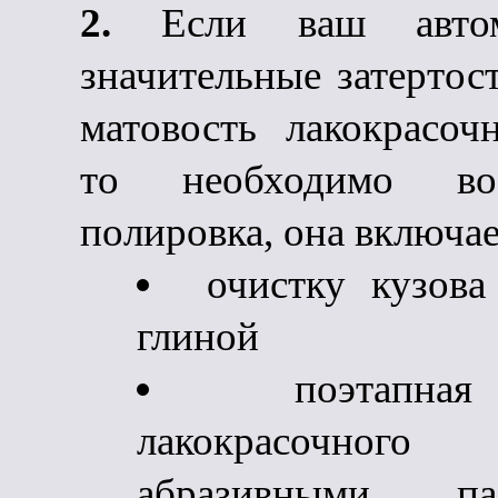
2.
Если ваш автом
значительные затертос
матовость лакокрасоч
то необходимо вост
полировка, она включает
очистку кузова
глиной
поэтапна
лакокрасочног
абразивными паст