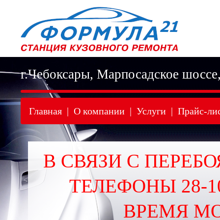
г.Чебоксары, Марпосадское шоссе
Главная
|
О компании
|
Услуги
|
Прайс-ли
В СВЯЗИ С ПЕРЕБО
ТЕЛЕФОНЫ 28-10
ВРЕМЯ МО